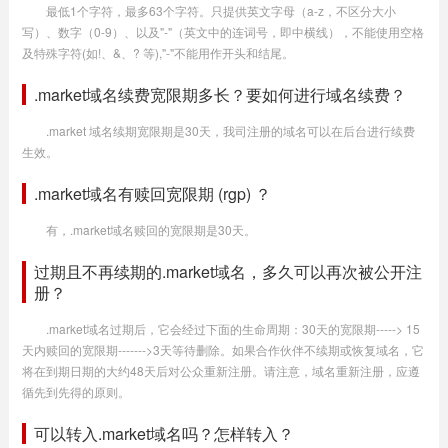
最低1个字符，最多63个字符。只提供英文字母（a-z，不区分大小
写）、数字（0-9）、以及"-"（英文中的连词号，即中横线），不能使用空格
及特殊字符(如!、&、? 等),"-"不能用作开头和结尾。
.market域名续费宽限期多长？要如何进行域名续费？
.market 域名续期宽限期是30天，我司注册的域名可以在后台进行续费
生效。
.market域名有赎回宽限期 (rgp) ？
有，.market域名赎回的宽限期是30天。
过期且不再续期的.market域名，多久可以再次被公开注
册？
.market域名过期后，它会经过下面的生命周期：30天的宽限期-----> 15
天内赎回的宽限期------->3天等待删除。如果合作伙伴不续期或恢复域名，它
将在到期日期的大约48天后对公众重新注册。请注意，域名重新注册，应遵
循先到先得的原则。
可以转入.market域名吗？怎样转入？