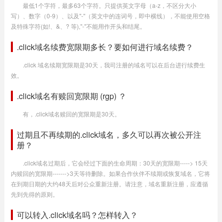
最低1个字符，最多63个字符。只提供英文字母（a-z，不区分大小
写）、数字（0-9）、以及"-"（英文中的连词号，即中横线），不能使用空格
及特殊字符(如!、&、? 等),"-"不能用作开头和结尾。
.click域名续费宽限期多长？要如何进行域名续费？
.click 域名续期宽限期是30天，我司注册的域名可以在后台进行续费生
效。
.click域名有赎回宽限期 (rgp) ？
有，.click域名赎回的宽限期是30天。
过期且不再续期的.click域名，多久可以再次被公开注
册？
.click域名过期后，它会经过下面的生命周期：30天的宽限期-----> 15天
内赎回的宽限期------->3天等待删除。如果合作伙伴不续期或恢复域名，它将
在到期日期的大约48天后对公众重新注册。请注意，域名重新注册，应遵循
先到先得的原则。
可以转入.click域名吗？怎样转入？