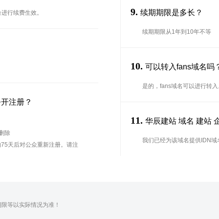
9.
续期期限是多长？
台进行续费生效。
续期期限从1年到10年不等
10.
可以转入fans域名
是的，fans域名可以进行转
公开注册？
11.
华辰建站 域名 建站 企
待删除
我们已经为该域名提供IDN域
75天后对公众重新注册。请注
期限等以实际情况为准！