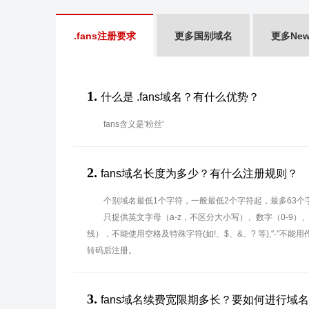
.fans注册要求
更多国别域名
更多Ne
1.
什么是 .fans域名？有什么优势？
fans含义是'粉丝'
2.
fans域名长度为多少？有什么注册规则？
个别域名最低1个字符，一般最低2个字符起，最多63个
只提供英文字母（a-z，不区分大小写）、数字（0-9）
线），不能使用空格及特殊字符(如!、$、&、? 等),"-"不
转码后注册。
3.
fans域名续费宽限期多长？要如何进行域