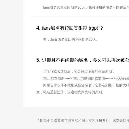
fans域名续期宽限期是30天，我司注册的域名可以在后
4.
fans域名有赎回宽限期 (rgp) ？
有，.fans域名赎回的宽限期是30天。
5.
过期且不再续期的域名，多久可以再次被
当fans域名过期后，它会经过下面的生命周期：
30天的宽限期-----> 30天内赎回的宽限期------- >5天等
如果合作伙伴不续期或恢复域名，它将在到期日期的大约
意，域名重新注册，应遵循先到先得的原则。
* 因每个后缀要求可能不尽相同，实际注册条件、续费赎回