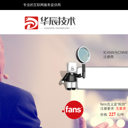
专业的互联网服务提供商
ICANN与CNN
注册商
fans含义是"粉丝"
注册要求:
无要求
227
价格:
元/年