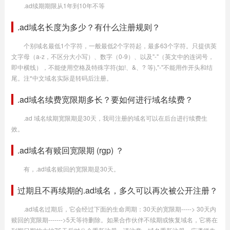
.ad续期期限从1年到10年不等
.ad域名长度为多少？有什么注册规则？
个别域名最低1个字符，一般最低2个字符起，最多63个字符。只提供英
文字母（a-z，不区分大小写）、数字（0-9）、以及"-"（英文中的连词号，
即中横线），不能使用空格及特殊字符(如!、&、? 等),"-"不能用作开头和结
尾。注*中文域名实际是转码后注册。
.ad域名续费宽限期多长？要如何进行域名续费？
.ad 域名续期宽限期是30天，我司注册的域名可以在后台进行续费生
效。
.ad域名有赎回宽限期 (rgp) ？
有，.ad域名赎回的宽限期是30天。
过期且不再续期的.ad域名，多久可以再次被公开注册？
.ad域名过期后，它会经过下面的生命周期：30天的宽限期-----> 30天内
赎回的宽限期------->5天等待删除。如果合作伙伴不续期或恢复域名，它将在